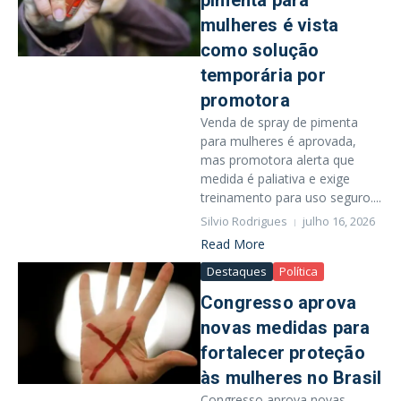
pimenta para
mulheres é vista
como solução
temporária por
promotora
Venda de spray de pimenta
para mulheres é aprovada,
mas promotora alerta que
medida é paliativa e exige
treinamento para uso seguro....
Silvio Rodrigues
julho 16, 2026
Read More
Destaques
Política
Congresso aprova
novas medidas para
fortalecer proteção
às mulheres no Brasil
Congresso aprova novas