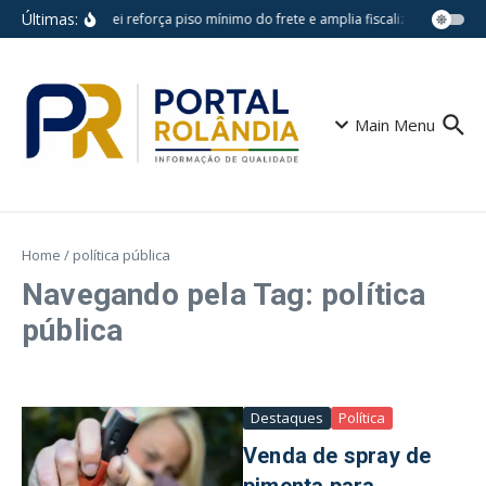
Ir para o conteúdo
Últimas:
Nova lei reforça piso mínimo do frete e amplia fiscalização no tra
Main Menu
Home
/
política pública
Navegando pela Tag: política
pública
Destaques
Política
Venda de spray de