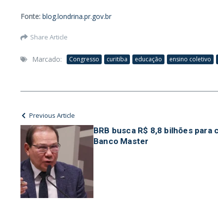
Fonte:
blog.londrina.pr.gov.br
Share Article
Marcado:
Congresso
curitiba
educação
ensino coletivo
Previous Article
BRB busca R$ 8,8 bilhões para 
Banco Master