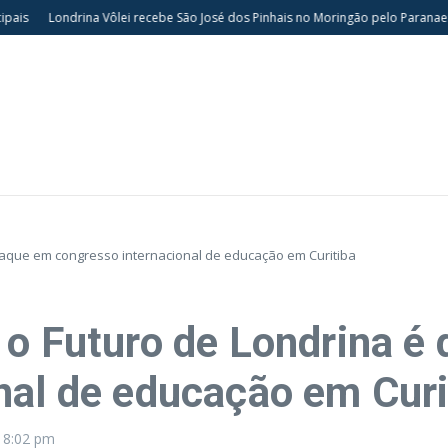
Londrina Vôlei recebe São José dos Pinhais no Moringão pelo Paranaense 
taque em congresso internacional de educação em Curitiba
 o Futuro de Londrina é
nal de educação em Curi
6
8:02 pm