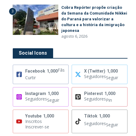
Cobra Repórter propõe criação
3
da Semana da Comunidade Nikkei
do Paraná para valorizar a
cultura e a história da imigração
japonesa
agosto 6, 2026
Social Icons
Fãs
Facebook
1,000
X (Twitter)
1,000
Seguidores
Curtir
Seguir
Instagram
1,000
Pinterest
1,000
Seguidores
Seguidores
Seguir
Pin
Youtube
1,000
Tiktok
1,000
Inscritos
Seguidores
Seguir
Inscrever-se