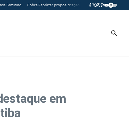
Feminino
Cobra Repórter propõe criação da Semana da Comunidade Nikkei do 
 destaque em
tiba