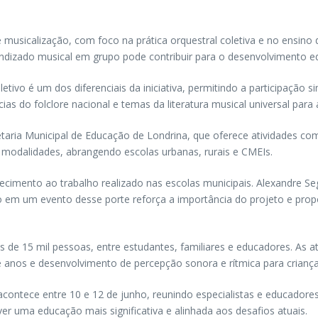
musicalização, com foco na prática orquestral coletiva e no ensino 
izado musical em grupo pode contribuir para o desenvolvimento educ
letivo é um dos diferenciais da iniciativa, permitindo a participaçã
ncias do folclore nacional e temas da literatura musical universal para
aria Municipal de Educação de Londrina, que oferece atividades comp
modalidades, abrangendo escolas urbanas, rurais e CMEIs.
ecimento ao trabalho realizado nas escolas municipais. Alexandre Se
o em um evento desse porte reforça a importância do projeto e propo
s de 15 mil pessoas, entre estudantes, familiares e educadores. As a
ze anos e desenvolvimento de percepção sonora e rítmica para crianç
ontece entre 10 e 12 de junho, reunindo especialistas e educadore
er uma educação mais significativa e alinhada aos desafios atuais.