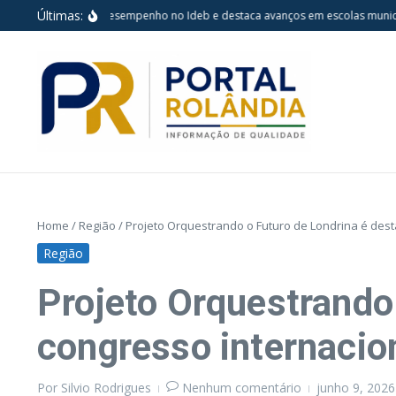
Ir para o conteúdo
Últimas:
drina mantém desempenho no Ideb e destaca avanços em escolas municipais
Home
/
Região
/
Projeto Orquestrando o Futuro de Londrina é des
Região
Projeto Orquestrando
congresso internacio
Por
Silvio Rodrigues
Nenhum comentário
junho 9, 202