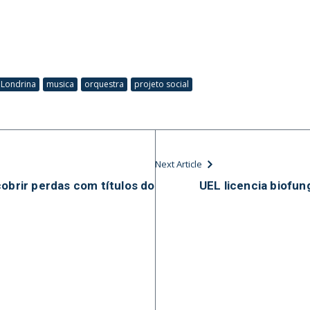
Londrina
musica
orquestra
projeto social
Next Article
cobrir perdas com títulos do
UEL licencia biofun