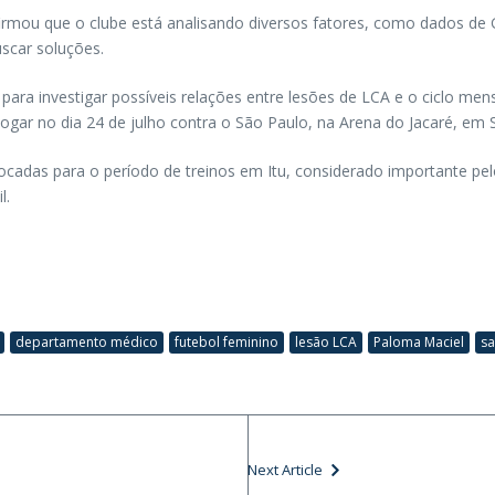
firmou que o clube está analisando diversos fatores, como dados de G
uscar soluções.
ra investigar possíveis relações entre lesões de LCA e o ciclo mens
ogar no dia 24 de julho contra o São Paulo, na Arena do Jacaré, em 
cadas para o período de treinos em Itu, considerado importante pelo
l.
departamento médico
futebol feminino
lesão LCA
Paloma Maciel
sa
Next Article