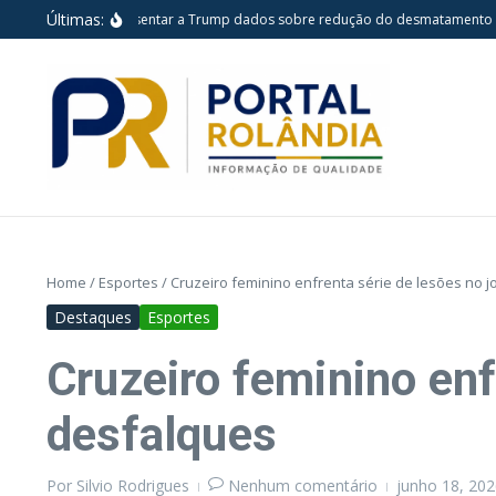
Ir para o conteúdo
Últimas:
 pretende apresentar a Trump dados sobre redução do desmatamento na Am
Home
/
Esportes
/
Cruzeiro feminino enfrenta série de lesões no 
Destaques
Esportes
Cruzeiro feminino enf
desfalques
Por
Silvio Rodrigues
Nenhum comentário
junho 18, 20