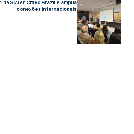
 da Sister Cities Brazil e amplia
conexões internacionais