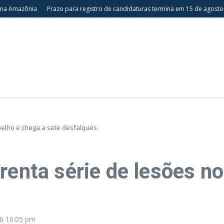
azônia
Prazo para registro de candidaturas termina em 15 de agosto
Esp
joelho e chega a sete desfalques
renta série de lesões no
26
10:05 pm