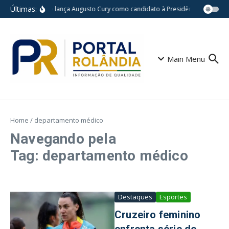
Ir para o conteúdo
Últimas:
Avante lança Augusto Cury como candidato à Presidência da Repúb
Main Menu
Home
/
departamento médico
Navegando pela
Tag: departamento médico
Destaques
Esportes
Cruzeiro feminino