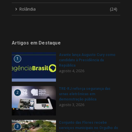
Rolândia
(24)
Artigos em Destaque
Avante lança Augusto Cury como
1
candidato à Presidência da
República
agosto 4, 2026
TRE-RJ reforça segurança das
2
urnas eletrônicas em
demonstração pública
agosto 3, 2026
Conjunto das Flores recebe
3
serviços municipais no Orgulho do