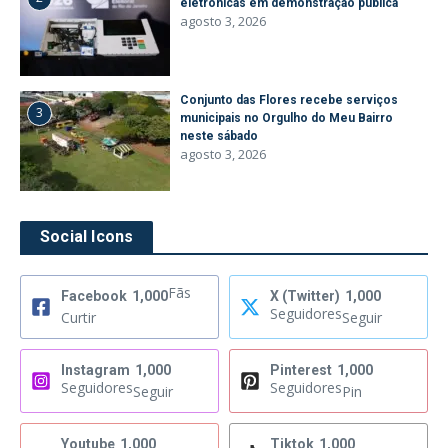
eletrônicas em demonstração pública
agosto 3, 2026
Conjunto das Flores recebe serviços
3
municipais no Orgulho do Meu Bairro
neste sábado
agosto 3, 2026
Social Icons
Fãs
Facebook
1,000
X (Twitter)
1,000
Seguidores
Curtir
Seguir
Instagram
1,000
Pinterest
1,000
Seguidores
Seguidores
Seguir
Pin
Youtube
1,000
Tiktok
1,000