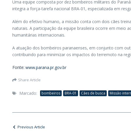
Uma equipe composta por dez bombeiros militares do Paraná 
integra a força-tarefa nacional BRA-01, especializada em res
Além do efetivo humano, a missão conta com dois cães treina
naturais. A participação da equipe brasileira ocorre em mei
humanitárias internacionais.
A atuação dos bombeiros paranaenses, em conjunto com outros
contribuindo para minimizar os impactos do terremoto na regi
Fonte:
www.parana.pr.gov.br
Share Article
Marcado:
bombeiros
BRA-01
Cães de busca
Missão inter
Previous Article