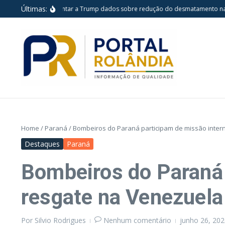
Ir para o conteúdo
Últimas:
retende apresentar a Trump dados sobre redução do desmatamento na Amaz
Home
/
Paraná
/
Bombeiros do Paraná participam de missão inter
Destaques
Paraná
Bombeiros do Paraná 
resgate na Venezuela
Por
Silvio Rodrigues
Nenhum comentário
junho 26, 20