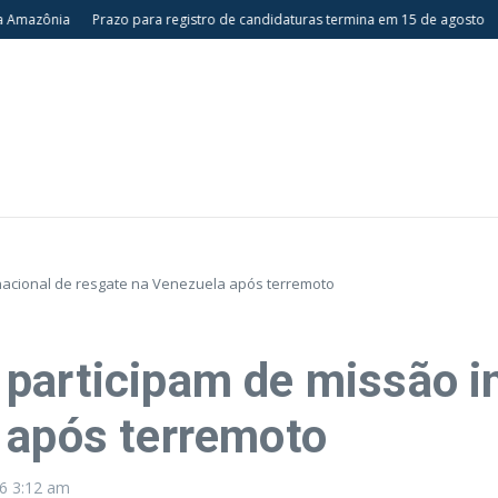
ônia
Prazo para registro de candidaturas termina em 15 de agosto
Espet
nacional de resgate na Venezuela após terremoto
participam de missão in
 após terremoto
26
3:12 am