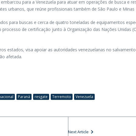
embarcou para a Venezuela para atuar em operações de busca e resg
gates urbanos, que reúne profissionais também de São Paulo e Minas 
dos para buscas e cerca de quatro toneladas de equipamentos espec
o ao processo de certificação junto à Organização das Nações Unida
 estados, visa apoiar as autoridades venezuelanas no salvamento d
ão afetada.
nacional
Paraná
resgate
Terremoto
Venezuela
Next Article