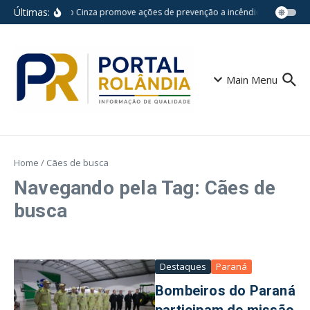
Ir para o conteúdo
Últimas:
Agosto Cinza promove ações de prevenção a incêndios na Rede Mun
Main Menu
Home
/
Cães de busca
Navegando pela Tag: Cães de
busca
Destaques
Paraná
Bombeiros do Paraná