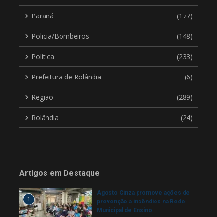
Paraná
(177)
Policia/Bombeiros
(148)
Política
(233)
Prefeitura de Rolândia
(6)
Região
(289)
Rolândia
(24)
Artigos em Destaque
Agosto Cinza promove ações de
1
prevenção a incêndios na Rede
Municipal de Ensino