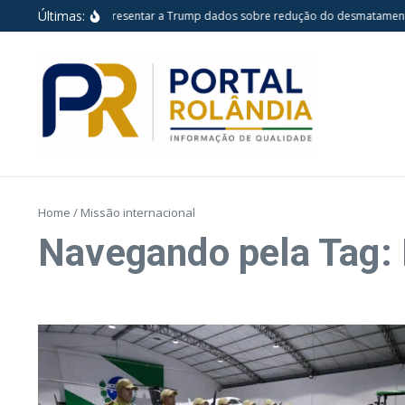
Ir para o conteúdo
Últimas:
Lula pretende apresentar a Trump dados sobre redução do desmatamento
Home
/
Missão internacional
Navegando pela Tag: 