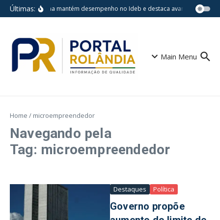
Ir para o conteúdo
Últimas:
Londrina mantém desempenho no Ideb e destaca avanços em escol
Main Menu
Home
/
microempreendedor
Navegando pela
Tag: microempreendedor
Destaques
Política
Governo propõe