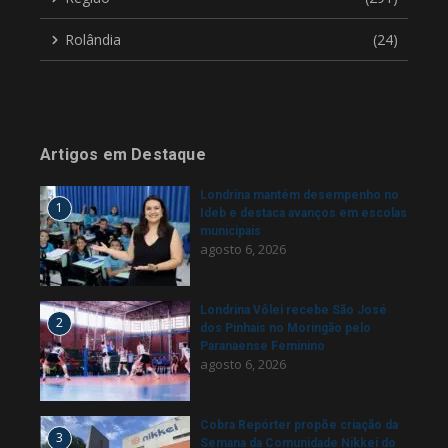
Rolândia
(24)
Artigos em Destaque
Londrina mantém desempenho no
1
Ideb e destaca avanços em escolas
municipais
agosto 6, 2026
Londrina Vôlei recebe São José
2
dos Pinhais no Moringão pelo
Paranaense Feminino
agosto 6, 2026
Cobra Repórter propõe criação da
3
Semana da Comunidade Nikkei do