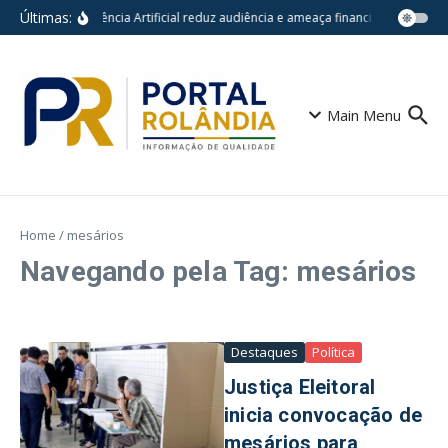
Ir para o conteúdo
Últimas:
Inteligência Artificial reduz audiência e ameaça financiamento do jo
Main Menu
Home
/
mesários
Navegando pela Tag: mesários
Destaques
Política
Justiça Eleitoral
inicia convocação de
mesários para