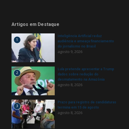
Artigos em Destaque
Inteligência Artificial reduz
1
audiência e ameaça financiamento
do jornalismo no Brasil
agosto 9, 2026
Lula pretende apresentar a Trump
2
dados sobre redução do
desmatamento na Amazônia
agosto 8, 2026
Prazo para registro de candidaturas
3
termina em 15 de agosto
agosto 8, 2026