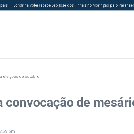
Londrina Vôlei recebe São José dos Pinhais no Moringão pelo Paranaense F
ra eleições de outubro
cia convocação de mesári
8:59 pm