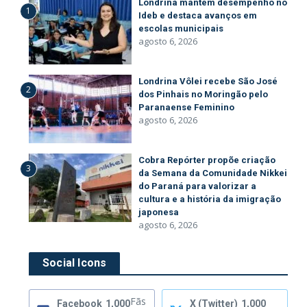
Londrina mantém desempenho no
1
Ideb e destaca avanços em
escolas municipais
agosto 6, 2026
Londrina Vôlei recebe São José
2
dos Pinhais no Moringão pelo
Paranaense Feminino
agosto 6, 2026
Cobra Repórter propõe criação
3
da Semana da Comunidade Nikkei
do Paraná para valorizar a
cultura e a história da imigração
japonesa
agosto 6, 2026
Social Icons
Fãs
Facebook
1,000
X (Twitter)
1,000