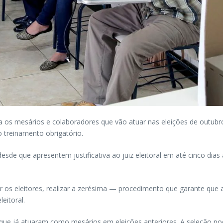
ra os mesários e colaboradores que vão atuar nas eleições de outub
 treinamento obrigatório.
desde que apresentem justificativa ao juiz eleitoral em até cinco dia
ar os eleitores, realizar a zerésima — procedimento que garante que 
eitoral.
as que já atuaram como mesários em eleições anteriores. A seleção po