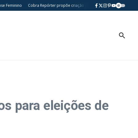
eminino
Cobra Repórter propõe criação da Semana da Comunidade Nikkei do 
os para eleições de