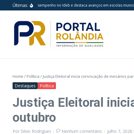
Ir para o conteúdo
Últimas:
drina mantém desempenho no Ideb e destaca avanços em escolas municipais
Home
/
Política
/
Justiça Eleitoral inicia convocação de mesários pa
Destaques
Política
Justiça Eleitoral ini
outubro
Por
Silvio Rodrigues
Nenhum comentário
julho 7, 2026