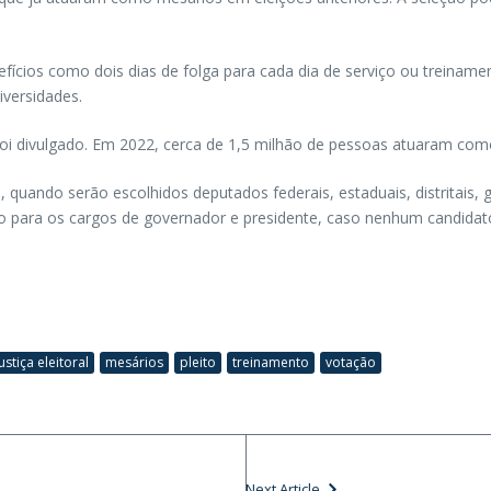
cios como dois dias de folga para cada dia de serviço ou treinament
iversidades.
oi divulgado. Em 2022, cerca de 1,5 milhão de pessoas atuaram com
 quando serão escolhidos deputados federais, estaduais, distritais,
ro para os cargos de governador e presidente, caso nenhum candidato
justiça eleitoral
mesários
pleito
treinamento
votação
Next Article