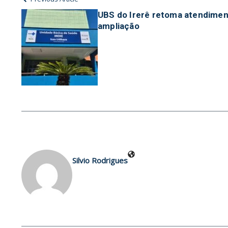
UBS do Irerê retoma atendimen
ampliação
Silvio Rodrigues