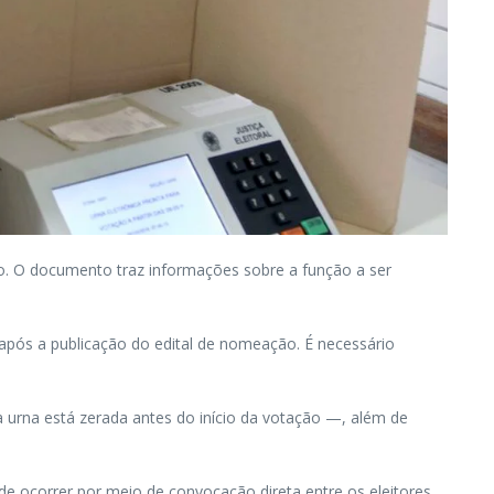
ro. O documento traz informações sobre a função a ser
s após a publicação do edital de nomeação. É necessário
a urna está zerada antes do início da votação —, além de
de ocorrer por meio de convocação direta entre os eleitores