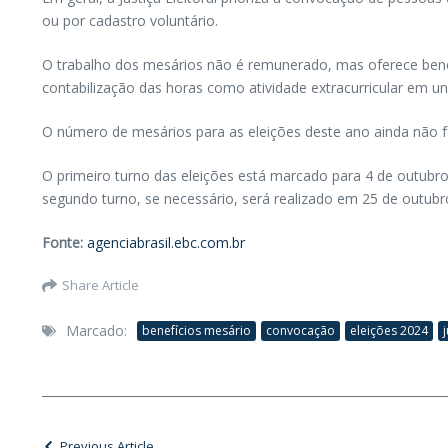
ou por cadastro voluntário.
O trabalho dos mesários não é remunerado, mas oferece benefí
contabilização das horas como atividade extracurricular em un
O número de mesários para as eleições deste ano ainda não f
O primeiro turno das eleições está marcado para 4 de outubro,
segundo turno, se necessário, será realizado em 25 de outub
Fonte:
agenciabrasil.ebc.com.br
Share Article
Marcado:
benefícios mesário
convocação
eleições 2024
Previous Article