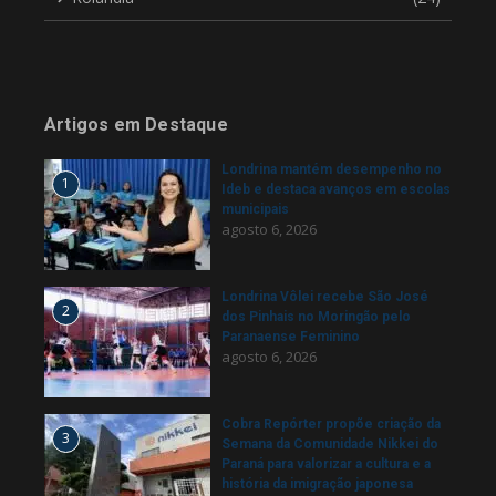
Artigos em Destaque
Londrina mantém desempenho no
1
Ideb e destaca avanços em escolas
municipais
agosto 6, 2026
Londrina Vôlei recebe São José
2
dos Pinhais no Moringão pelo
Paranaense Feminino
agosto 6, 2026
Cobra Repórter propõe criação da
3
Semana da Comunidade Nikkei do
Paraná para valorizar a cultura e a
história da imigração japonesa