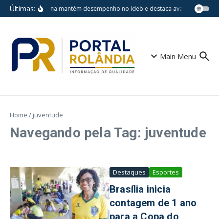
Ir para o conteúdo
Últimas:
Londrina mantém desempenho no Ideb e destaca avanços em escol
Main Menu
Home
/
juventude
Navegando pela Tag: juventude
Destaques
Esportes
Brasília inicia
contagem de 1 ano
para a Copa do