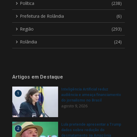
Política
(238)
Prefeitura de Rolândia
(6)
Região
(293)
Rolândia
(24)
Artigos em Destaque
Inteligência Artificial reduz
1
audiência e ameaça financiamento
do jornalismo no Brasil
agosto 9, 2026
Lula pretende apresentar a Trump
2
dados sobre redução do
desmatamento na Amazônia