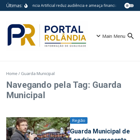
Ir para o conteúdo
Últimas:
Inteligência Artificial reduz audiência e ameaça financiamento do jo
Main Menu
Home
/
Guarda Municipal
Navegando pela Tag: Guarda
Municipal
Região
Guarda Municipal de