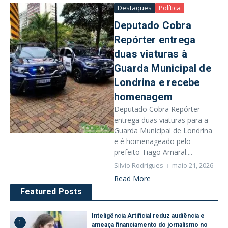
Destaques
Política
Deputado Cobra
Repórter entrega
duas viaturas à
Guarda Municipal de
Londrina e recebe
homenagem
Deputado Cobra Repórter
entrega duas viaturas para a
Guarda Municipal de Londrina
e é homenageado pelo
prefeito Tiago Amaral....
Silvio Rodrigues
maio 21, 2026
Read More
Featured Posts
Inteligência Artificial reduz audiência e
1
ameaça financiamento do jornalismo no