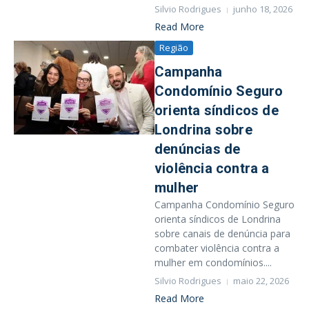
Silvio Rodrigues
junho 18, 2026
Read More
Região
Campanha
Condomínio Seguro
orienta síndicos de
Londrina sobre
denúncias de
violência contra a
mulher
Campanha Condomínio Seguro
orienta síndicos de Londrina
sobre canais de denúncia para
combater violência contra a
mulher em condomínios....
Silvio Rodrigues
maio 22, 2026
Read More