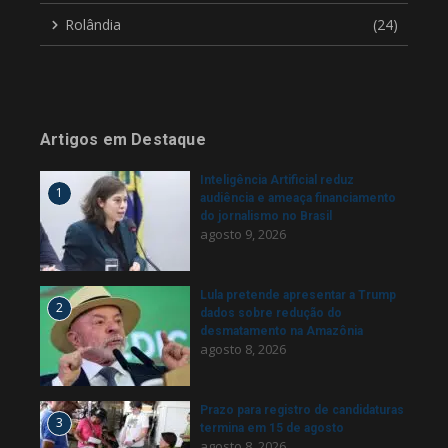
Rolândia
(24)
Artigos em Destaque
Inteligência Artificial reduz
1
audiência e ameaça financiamento
do jornalismo no Brasil
agosto 9, 2026
Lula pretende apresentar a Trump
2
dados sobre redução do
desmatamento na Amazônia
agosto 8, 2026
Prazo para registro de candidaturas
3
termina em 15 de agosto
agosto 8, 2026