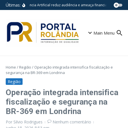
Ir para o conteúdo
Últimas:
Inteligência Artificial reduz audiência e ameaça financiamento do jor
Main Menu
Home
/
Região
/
Operação integrada intensifica fiscalização e
segurança na BR-369 em Londrina
Região
Operação integrada intensifica
fiscalização e segurança na
BR-369 em Londrina
Por
Silvio Rodrigues
Nenhum comentário
junho 18, 2026
8:53 pm