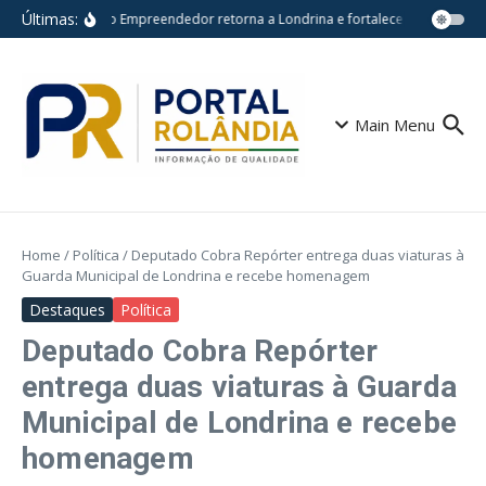
Ir para o conteúdo
Últimas:
Feira do Empreendedor retorna a Londrina e fortalece pequenos ne
Main Menu
Home
/
Política
/
Deputado Cobra Repórter entrega duas viaturas à
Guarda Municipal de Londrina e recebe homenagem
Destaques
Política
Deputado Cobra Repórter
entrega duas viaturas à Guarda
Municipal de Londrina e recebe
homenagem