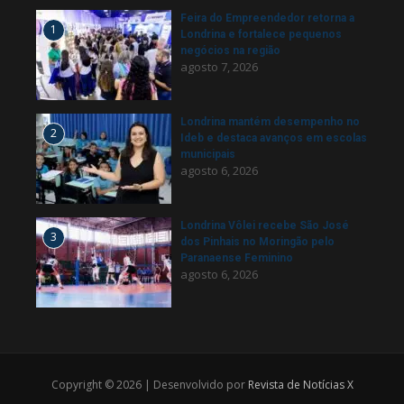
Feira do Empreendedor retorna a
1
Londrina e fortalece pequenos
negócios na região
agosto 7, 2026
Londrina mantém desempenho no
2
Ideb e destaca avanços em escolas
municipais
agosto 6, 2026
Londrina Vôlei recebe São José
3
dos Pinhais no Moringão pelo
Paranaense Feminino
agosto 6, 2026
Copyright © 2026 | Desenvolvido por
Revista de Notícias X