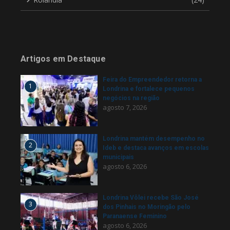
Artigos em Destaque
Feira do Empreendedor retorna a
1
Londrina e fortalece pequenos
negócios na região
agosto 7, 2026
Londrina mantém desempenho no
2
Ideb e destaca avanços em escolas
municipais
agosto 6, 2026
Londrina Vôlei recebe São José
3
dos Pinhais no Moringão pelo
Paranaense Feminino
agosto 6, 2026