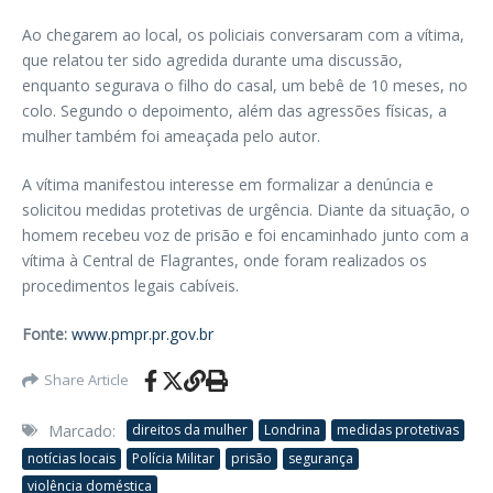
Ao chegarem ao local, os policiais conversaram com a vítima,
que relatou ter sido agredida durante uma discussão,
enquanto segurava o filho do casal, um bebê de 10 meses, no
colo. Segundo o depoimento, além das agressões físicas, a
mulher também foi ameaçada pelo autor.
A vítima manifestou interesse em formalizar a denúncia e
solicitou medidas protetivas de urgência. Diante da situação, o
homem recebeu voz de prisão e foi encaminhado junto com a
vítima à Central de Flagrantes, onde foram realizados os
procedimentos legais cabíveis.
Fonte:
www.pmpr.pr.gov.br
Share Article
Marcado:
direitos da mulher
Londrina
medidas protetivas
notícias locais
Polícia Militar
prisão
segurança
violência doméstica