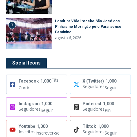
Londrina Vôlei recebe São José dos
3
Pinhais no Moringão pelo Paranaense
Feminino
agosto 6, 2026
Social Icons
Fãs
Facebook
1,000
X (Twitter)
1,000
Seguidores
Curtir
Seguir
Instagram
1,000
Pinterest
1,000
Seguidores
Seguidores
Seguir
Pin
Youtube
1,000
Tiktok
1,000
Inscritos
Seguidores
Inscrever-se
Seguir