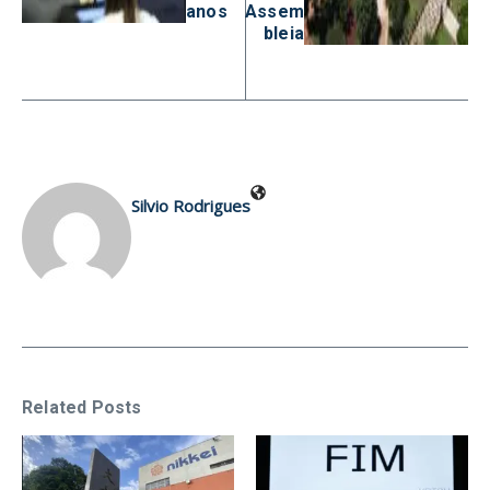
anos
Assem
bleia
Silvio Rodrigues
Related Posts