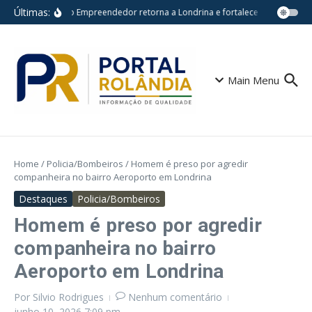
Ir para o conteúdo
Últimas:
Feira do Empreendedor retorna a Londrina e fortalece pequenos ne
Main Menu
Home
/
Policia/Bombeiros
/
Homem é preso por agredir
companheira no bairro Aeroporto em Londrina
Destaques
Policia/Bombeiros
Homem é preso por agredir
companheira no bairro
Aeroporto em Londrina
Por
Silvio Rodrigues
Nenhum comentário
junho 10, 2026
7:09 pm