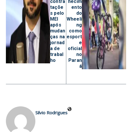
contra
hecim
taçõe
ento
s pelo
do
MEI
Wheeli
após
ng
mudan
como
ças na
esport
jornad
e
a de
oficial
trabal
no
ho
Paran
á
Silvio Rodrigues