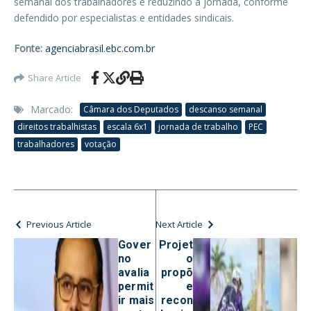
semanal dos trabalhadores e reduzindo a jornada, conforme
defendido por especialistas e entidades sindicais.
Fonte:
agenciabrasil.ebc.com.br
Share Article
Marcado:
Câmara dos Deputados
descanso semanal
direitos trabalhistas
escala 6x1
jornada de trabalho
PEC
trabalhadores
votação
Previous Article
Next Article
Gover
Projet
no
o
avalia
propõ
permit
e
ir mais
recon