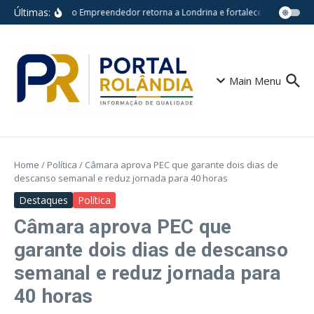
Ir para o conteúdo
Últimas:
Feira do Empreendedor retorna a Londrina e fortalece pequenos ne
Main Menu
Home
/
Política
/
Câmara aprova PEC que garante dois dias de
descanso semanal e reduz jornada para 40 horas
Destaques
Política
Câmara aprova PEC que
garante dois dias de descanso
semanal e reduz jornada para
40 horas