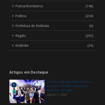
Policia/Bombeiros
(148)
Política
(234)
Prefeitura de Rolândia
(6)
Região
(292)
Rolândia
(24)
Artigos em Destaque
Feira do Empreendedor retorna a
1
Londrina e fortalece pequenos
negócios na região
agosto 7, 2026