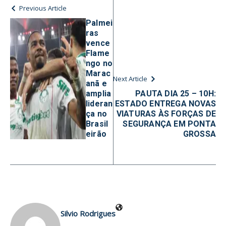
Previous Article
Palmei
ras
vence
Flame
ngo no
Marac
Next Article
anã e
amplia
PAUTA DIA 25 – 10H:
lideran
ESTADO ENTREGA NOVAS
ça no
VIATURAS ÀS FORÇAS DE
Brasil
SEGURANÇA EM PONTA
eirão
GROSSA
Silvio Rodrigues