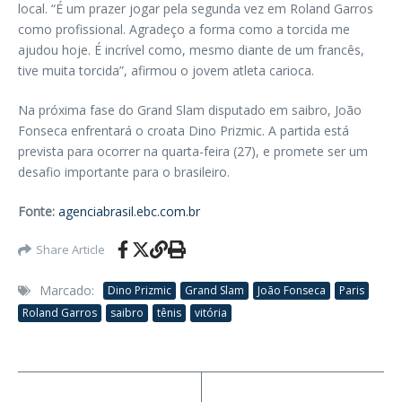
local. “É um prazer jogar pela segunda vez em Roland Garros
como profissional. Agradeço a forma como a torcida me
ajudou hoje. É incrível como, mesmo diante de um francês,
tive muita torcida”, afirmou o jovem atleta carioca.
Na próxima fase do Grand Slam disputado em saibro, João
Fonseca enfrentará o croata Dino Prizmic. A partida está
prevista para ocorrer na quarta-feira (27), e promete ser um
desafio importante para o brasileiro.
Fonte:
agenciabrasil.ebc.com.br
Share Article
Marcado:
Dino Prizmic
Grand Slam
João Fonseca
Paris
Roland Garros
saibro
tênis
vitória