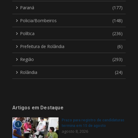
Paraná
(177)
Policia/Bombeiros
(148)
Política
(236)
Prefeitura de Rolândia
(6)
Região
(293)
Rolândia
(24)
Artigos em Destaque
Prazo para registro de candidaturas
1
termina em 15 de agosto
agosto 8, 2026