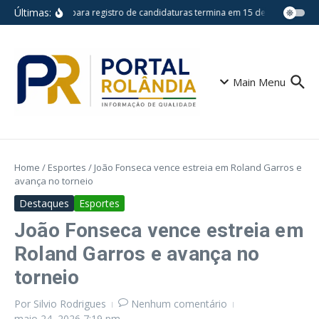
Ir para o conteúdo
Últimas:
Prazo para registro de candidaturas termina em 15 de agosto
Es
Main Menu
Home
/
Esportes
/
João Fonseca vence estreia em Roland Garros e
avança no torneio
Destaques
Esportes
João Fonseca vence estreia em
Roland Garros e avança no
torneio
Por
Silvio Rodrigues
Nenhum comentário
maio 24, 2026
7:19 pm