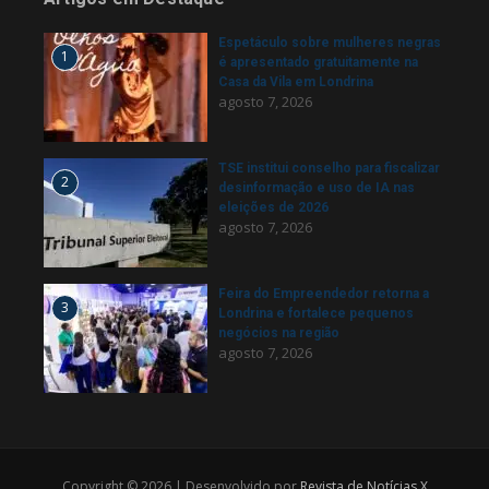
Espetáculo sobre mulheres negras
1
é apresentado gratuitamente na
Casa da Vila em Londrina
agosto 7, 2026
TSE institui conselho para fiscalizar
2
desinformação e uso de IA nas
eleições de 2026
agosto 7, 2026
Feira do Empreendedor retorna a
3
Londrina e fortalece pequenos
negócios na região
agosto 7, 2026
Copyright © 2026 | Desenvolvido por
Revista de Notícias X