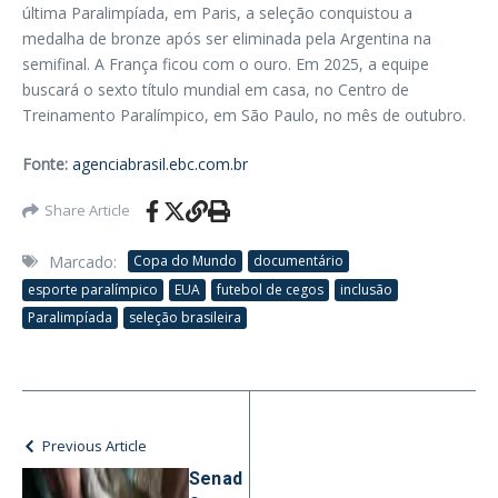
última Paralimpíada, em Paris, a seleção conquistou a
medalha de bronze após ser eliminada pela Argentina na
semifinal. A França ficou com o ouro. Em 2025, a equipe
buscará o sexto título mundial em casa, no Centro de
Treinamento Paralímpico, em São Paulo, no mês de outubro.
Fonte:
agenciabrasil.ebc.com.br
Share Article
Marcado:
Copa do Mundo
documentário
esporte paralímpico
EUA
futebol de cegos
inclusão
Paralimpíada
seleção brasileira
Previous Article
Senad