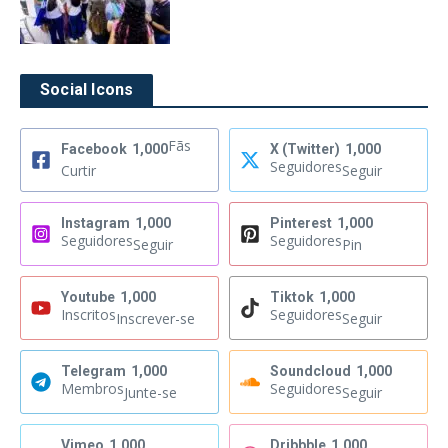
Social Icons
Fãs
Facebook
1,000
X (Twitter)
1,000
Seguidores
Curtir
Seguir
Instagram
1,000
Pinterest
1,000
Seguidores
Seguidores
Seguir
Pin
Youtube
1,000
Tiktok
1,000
Inscritos
Seguidores
Inscrever-se
Seguir
Telegram
1,000
Soundcloud
1,000
Membros
Seguidores
Junte-se
Seguir
Vimeo
1,000
Dribbble
1,000