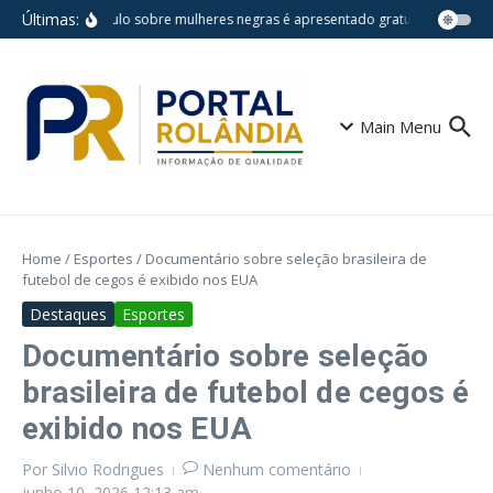
Ir para o conteúdo
Últimas:
Espetáculo sobre mulheres negras é apresentado gratuitamente na C
Main Menu
Home
/
Esportes
/
Documentário sobre seleção brasileira de
futebol de cegos é exibido nos EUA
Destaques
Esportes
Documentário sobre seleção
brasileira de futebol de cegos é
exibido nos EUA
Por
Silvio Rodrigues
Nenhum comentário
junho 10, 2026
12:13 am