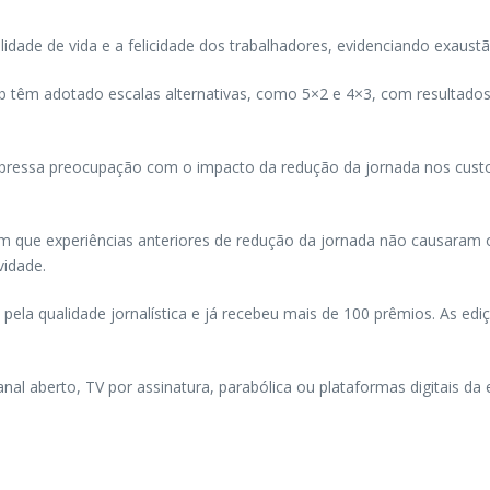
ade de vida e a felicidade dos trabalhadores, evidenciando exaustão
b têm adotado escalas alternativas, como 5×2 e 4×3, com resultados
expressa preocupação com o impacto da redução da jornada nos cust
tam que experiências anteriores de redução da jornada não causaram 
vidade.
la qualidade jornalística e já recebeu mais de 100 prêmios. As ediç
l aberto, TV por assinatura, parabólica ou plataformas digitais da 