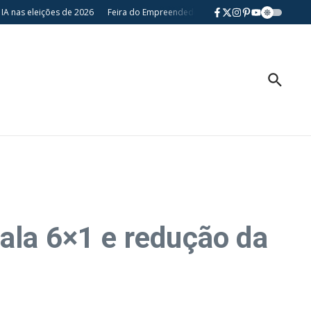
 eleições de 2026
Feira do Empreendedor retorna a Londrina e fortalece pe
ala 6×1 e redução da