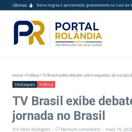
Ir para o conteúdo
Últimas:
culo sobre mulheres negras é apresentado gratuitamente na Casa da Vila em 
Home
/
Política
/
TV Brasil exibe debate sobre impactos da escala 6
Destaques
Política
TV Brasil exibe deba
jornada no Brasil
Por
Silvio Rodrigues
Nenhum comentário
maio 19, 202