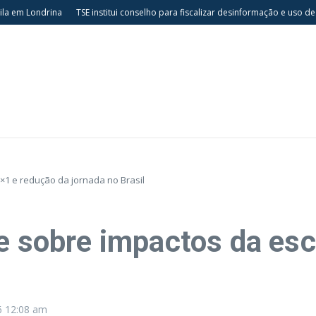
Londrina
TSE institui conselho para fiscalizar desinformação e uso de IA nas
×1 e redução da jornada no Brasil
te sobre impactos da esc
6
12:08 am