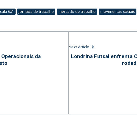
cala 6x1
jornada de trabalho
mercado de trabalho
movimentos sociais
Next Article
s Operacionais da
Londrina Futsal enfrenta C
sto
rodad