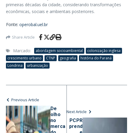
primeiras décadas da cidade, considerando transformações
econômicas, sociais e ambientais posteriores.
Fonte:
operobal.uel.br
Share Article
Marcado:
abordagem socioambiental
colonização inglesa
crescimento urbano
CTNP
geografia
história do Paraná
Londrina
urbanização
Previous Article
De
Next Article
olho
no
PCPR
merca
prend
do
e