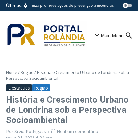
Ir para o conteúdo
Últimas:
Agosto Cinza promove ações de prevenção a incêndios na Rede Munic
Main Menu
Home
/
Região
/
História e Crescimento Urbano de Londrina sob a
Perspectiva Socioambiental
Destaques
Região
História e Crescimento Urbano
de Londrina sob a Perspectiva
Socioambiental
Por
Silvio Rodrigues
Nenhum comentário
maio 21, 2026
6:24 pm