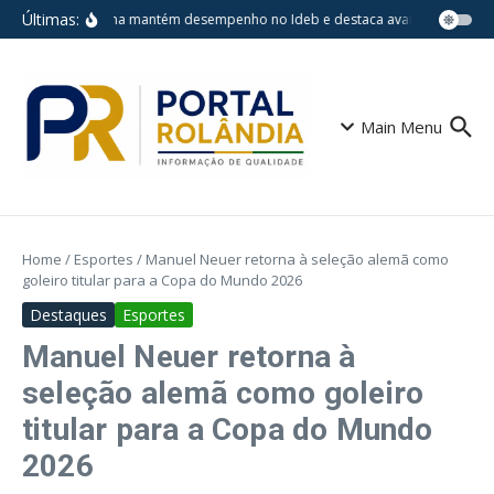
Ir para o conteúdo
Últimas:
Londrina mantém desempenho no Ideb e destaca avanços em escol
Main Menu
Home
/
Esportes
/
Manuel Neuer retorna à seleção alemã como
goleiro titular para a Copa do Mundo 2026
Destaques
Esportes
Manuel Neuer retorna à
seleção alemã como goleiro
titular para a Copa do Mundo
2026