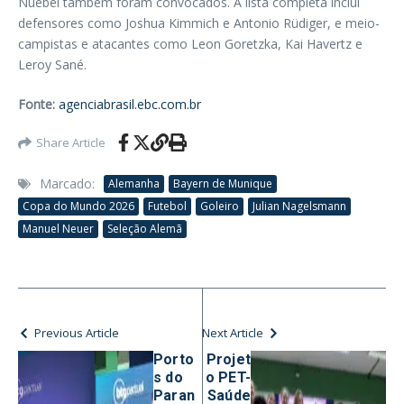
Nuebel também foram convocados. A lista completa inclui
defensores como Joshua Kimmich e Antonio Rüdiger, e meio-
campistas e atacantes como Leon Goretzka, Kai Havertz e
Leroy Sané.
Fonte:
agenciabrasil.ebc.com.br
Share Article
Marcado:
Alemanha
Bayern de Munique
Copa do Mundo 2026
Futebol
Goleiro
Julian Nagelsmann
Manuel Neuer
Seleção Alemã
Previous Article
Next Article
Porto
Projet
s do
o PET-
Paran
Saúde