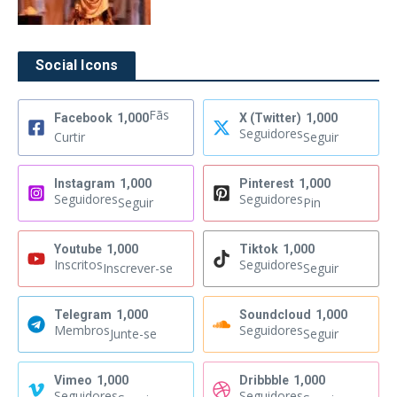
Social Icons
Fãs
Facebook
1,000
X (Twitter)
1,000
Seguidores
Curtir
Seguir
Instagram
1,000
Pinterest
1,000
Seguidores
Seguidores
Seguir
Pin
Youtube
1,000
Tiktok
1,000
Inscritos
Seguidores
Inscrever-se
Seguir
Telegram
1,000
Soundcloud
1,000
Membros
Seguidores
Junte-se
Seguir
Vimeo
1,000
Dribbble
1,000
Seguidores
Seguidores