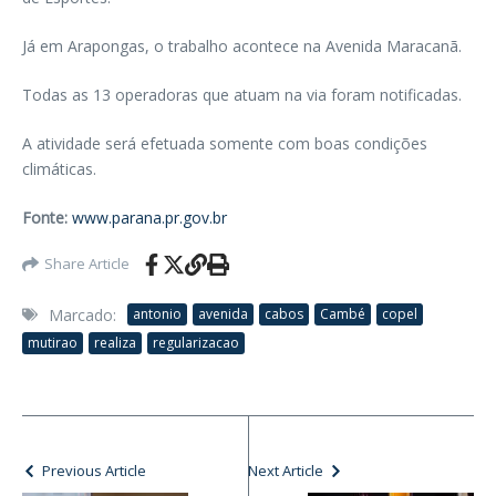
Já em Arapongas, o trabalho acontece na Avenida Maracanã.
Todas as 13 operadoras que atuam na via foram notificadas.
A atividade será efetuada somente com boas condições
climáticas.
Fonte:
www.parana.pr.gov.br
Share Article
Marcado:
antonio
avenida
cabos
Cambé
copel
mutirao
realiza
regularizacao
Previous Article
Next Article