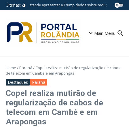
Ir para o conteúdo
Últimas:
Lula pretende apresentar a Trump dados sobre redução do desma
Main Menu
Home
/
Paraná
/
Copel realiza mutirão de regularização de cabos
de telecom em Cambé e em Arapongas
Destaques
Paraná
Copel realiza mutirão de
regularização de cabos de
telecom em Cambé e em
Arapongas