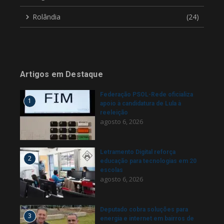
Rolândia
(24)
Artigos em Destaque
Federação PSOL-Rede oficializa
1
apoio à candidatura de Lula à
reeleição
agosto 6, 2026
Letramento Digital reforça
2
educação para tecnologias em 20
escolas
agosto 6, 2026
Deputado cobra soluções para
3
energia e internet em bairros de