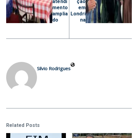
atendi
ção
mento
em
amplia
Londri
do
na
Silvio Rodrigues
Related Posts