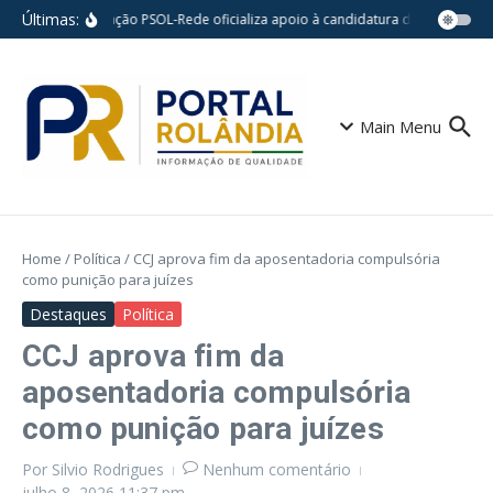
Ir para o conteúdo
Últimas:
Federação PSOL-Rede oficializa apoio à candidatura de Lula à reele
Main Menu
Home
/
Política
/
CCJ aprova fim da aposentadoria compulsória
como punição para juízes
Destaques
Política
CCJ aprova fim da
aposentadoria compulsória
como punição para juízes
Por
Silvio Rodrigues
Nenhum comentário
julho 8, 2026
11:37 pm