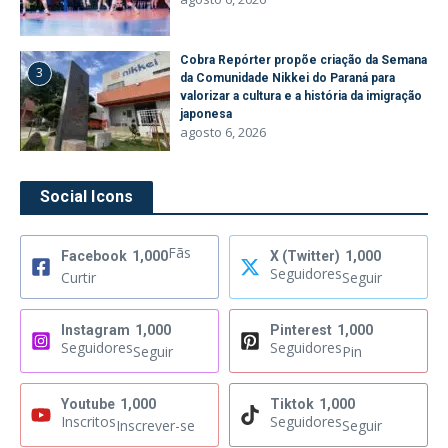
Cobra Repórter propõe criação da Semana
3
da Comunidade Nikkei do Paraná para
valorizar a cultura e a história da imigração
japonesa
agosto 6, 2026
Social Icons
Fãs
Facebook
1,000
X (Twitter)
1,000
Seguidores
Curtir
Seguir
Instagram
1,000
Pinterest
1,000
Seguidores
Seguidores
Seguir
Pin
Youtube
1,000
Tiktok
1,000
Inscritos
Seguidores
Inscrever-se
Seguir