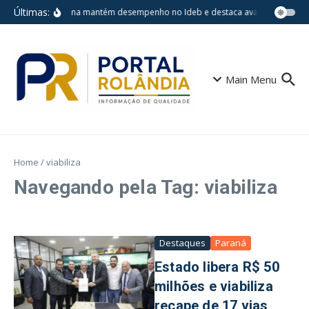
Ir para o conteúdo
Últimas:
Londrina mantém desempenho no Ideb e destaca avanços em escol
Main Menu
Home
/
viabiliza
Navegando pela Tag: viabiliza
Destaques
Paraná
Estado libera R$ 50
milhões e viabiliza
recape de 17 vias