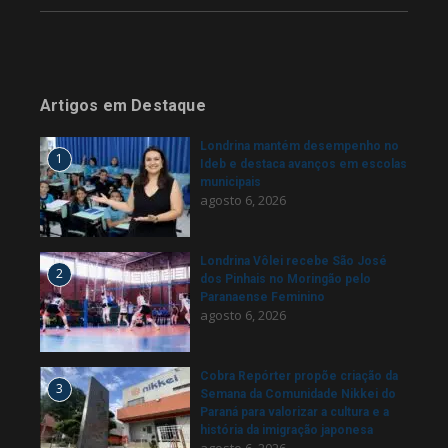
Artigos em Destaque
Londrina mantém desempenho no
1
Ideb e destaca avanços em escolas
municipais
agosto 6, 2026
Londrina Vôlei recebe São José
2
dos Pinhais no Moringão pelo
Paranaense Feminino
agosto 6, 2026
Cobra Repórter propõe criação da
3
Semana da Comunidade Nikkei do
Paraná para valorizar a cultura e a
história da imigração japonesa