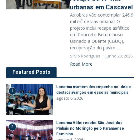
urbanas em Cascavel
As obras vão contemplar 246,9
mil m² de vias urbanas.O
projeto inclui recape asfáltico
em Concreto Betuminoso
Usinado a Quente (CBUQ),
recuperação do pavim......
Silvio Rodrigues
junho 20, 2026
Read More
Featured Posts
Londrina mantém desempenho no Ideb e
1
destaca avanços em escolas municipais
agosto 6, 2026
Londrina Vôlei recebe São José dos
2
Pinhais no Moringão pelo Paranaense
Feminino
agosto 6, 2026