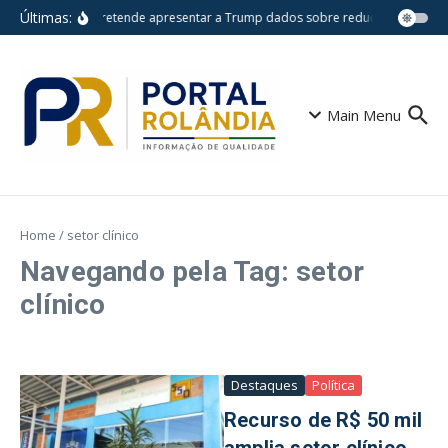
Ir para o conteúdo
Últimas:
Lula pretende apresentar a Trump dados sobre redução do desm
Main Menu
Home
/
setor clínico
Navegando pela Tag: setor
clínico
Destaques
Política
Recurso de R$ 50 mil