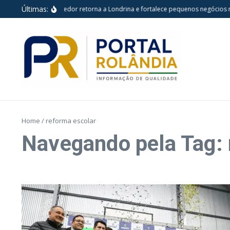
Ir para o conteúdo
Últimas:
Feira do Empreendedor retorna a Londrina e fortalece pequenos negócios na
Home
/
reforma escolar
Navegando pela Tag: 