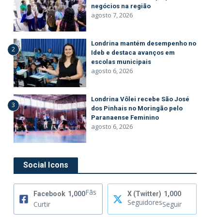
negócios na região
agosto 7, 2026
Londrina mantém desempenho no
2
Ideb e destaca avanços em
escolas municipais
agosto 6, 2026
Londrina Vôlei recebe São José
3
dos Pinhais no Moringão pelo
Paranaense Feminino
agosto 6, 2026
Social Icons
Fãs
Facebook
1,000
X (Twitter)
1,000
Seguidores
Curtir
Seguir