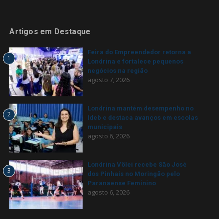
Artigos em Destaque
Feira do Empreendedor retorna a
1
Londrina e fortalece pequenos
negócios na região
agosto 7, 2026
Londrina mantém desempenho no
2
Ideb e destaca avanços em escolas
municipais
agosto 6, 2026
Londrina Vôlei recebe São José
3
dos Pinhais no Moringão pelo
Paranaense Feminino
agosto 6, 2026