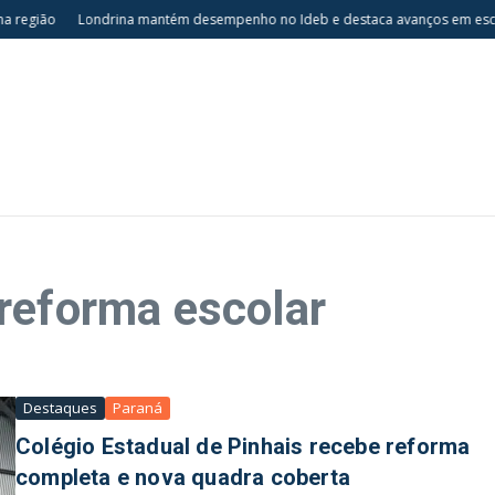
 região
Londrina mantém desempenho no Ideb e destaca avanços em escola
reforma escolar
Destaques
Paraná
Colégio Estadual de Pinhais recebe reforma
completa e nova quadra coberta