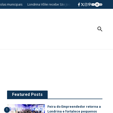
s municipais
Londrina Vôlei recebe São José dos Pinhais no Moringão pel
Featured Posts
Feira do Empreendedor retorna a
1
Londrina e fortalece pequenos