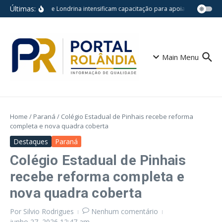
Ir para o conteúdo
Últimas:
UBSs de Londrina intensificam capacitação para apoiar mães na 
Main Menu
Home
/
Paraná
/
Colégio Estadual de Pinhais recebe reforma
completa e nova quadra coberta
Destaques
Paraná
Colégio Estadual de Pinhais
recebe reforma completa e
nova quadra coberta
Por
Silvio Rodrigues
Nenhum comentário
junho 27, 2026
12:47 am