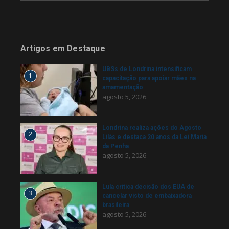
Artigos em Destaque
UBSs de Londrina intensificam
1
capacitação para apoiar mães na
amamentação
agosto 5, 2026
Londrina realiza ações do Agosto
2
Lilás e destaca 20 anos da Lei Maria
da Penha
agosto 5, 2026
Lula critica decisão dos EUA de
3
cancelar visto de embaixadora
brasileira
agosto 5, 2026