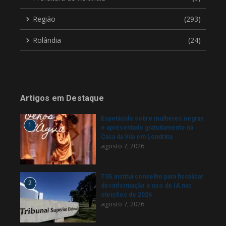
Região
(293)
Rolândia
(24)
Artigos em Destaque
Espetáculo sobre mulheres negras
1
é apresentado gratuitamente na
Casa da Vila em Londrina
agosto 7, 2026
TSE institui conselho para fiscalizar
2
desinformação e uso de IA nas
eleições de 2026
agosto 7, 2026