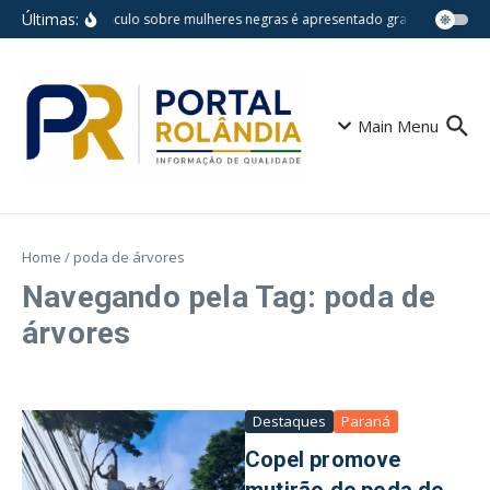
Ir para o conteúdo
Últimas:
Espetáculo sobre mulheres negras é apresentado gratuitamente na
Main Menu
Home
/
poda de árvores
Navegando pela Tag: poda de
árvores
Destaques
Paraná
Copel promove