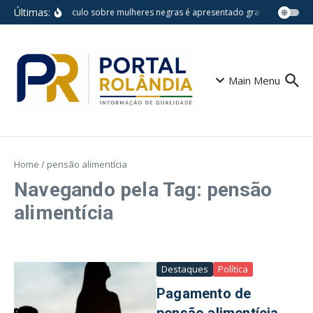
Ir para o conteúdo
Últimas:
Espetáculo sobre mulheres negras é apresentado gratuitamente na
Main Menu
Home
/
pensão alimentícia
Navegando pela Tag: pensão
alimentícia
Destaques
Política
Pagamento de