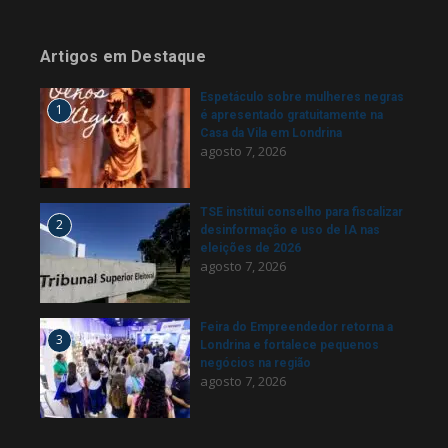
Artigos em Destaque
Espetáculo sobre mulheres negras
1
é apresentado gratuitamente na
Casa da Vila em Londrina
agosto 7, 2026
TSE institui conselho para fiscalizar
2
desinformação e uso de IA nas
eleições de 2026
agosto 7, 2026
Feira do Empreendedor retorna a
3
Londrina e fortalece pequenos
negócios na região
agosto 7, 2026