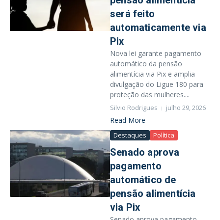
pensão alimentícia
será feito
automaticamente via
Pix
Nova lei garante pagamento
automático da pensão
alimentícia via Pix e amplia
divulgação do Ligue 180 para
proteção das mulheres....
Silvio Rodrigues
julho 29, 2026
Read More
Destaques
Política
Senado aprova
pagamento
automático de
pensão alimentícia
via Pix
Senado aprova pagamento