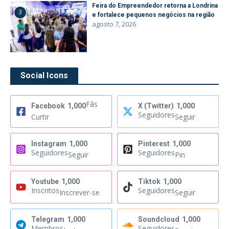
Feira do Empreendedor retorna a Londrina
3
e fortalece pequenos negócios na região
agosto 7, 2026
Social Icons
Fãs
Facebook
1,000
X (Twitter)
1,000
Seguidores
Curtir
Seguir
Instagram
1,000
Pinterest
1,000
Seguidores
Seguidores
Seguir
Pin
Youtube
1,000
Tiktok
1,000
Inscritos
Seguidores
Inscrever-se
Seguir
Telegram
1,000
Soundcloud
1,000
Membros
Seguidores