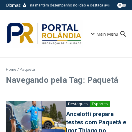
Ir para o conteúdo
Últimas:
Londrina mantém desempenho no Ideb e destaca avanços em escol
Main Menu
Home
/
Paquetá
Navegando pela Tag: Paquetá
Destaques
Esportes
Ancelotti prepara
testes com Paquetá e
Igor Thiago no