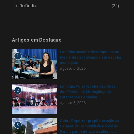
Rolândia
(24)
Artigos em Destaque
Londrina mantém desempenho no
1
Ideb e destaca avanços em escolas
municipais
agosto 6, 2026
Londrina Vôlei recebe São José
2
dos Pinhais no Moringão pelo
Paranaense Feminino
agosto 6, 2026
Cobra Repórter propõe criação da
3
Semana da Comunidade Nikkei do
Paraná para valorizar a cultura e a