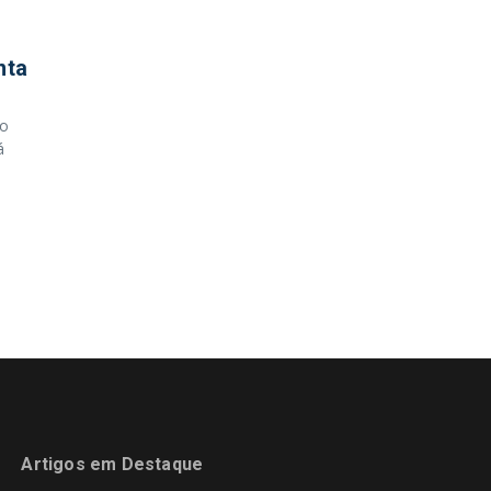
nta
vo
á
Artigos em Destaque