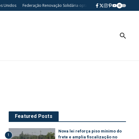
nidos
Federação Renovação Solidária opta por neutralidade nas eleições pr
Featured Posts
Nova lei reforça piso mínimo do
1
frete e amplia fiscalização no