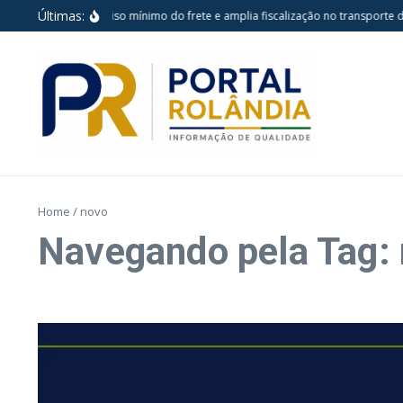
Ir para o conteúdo
Últimas:
Nova lei reforça piso mínimo do frete e amplia fiscalização no transporte de c
Home
/
novo
Navegando pela Tag: