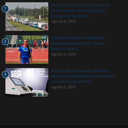
Nova lei reforça piso mínimo do
1
frete e amplia fiscalização no
transporte de cargas
agosto 6, 2026
Atletas de Londrina Atletismo
2
disputam Mundial Sub-20 nos
Estados Unidos
agosto 5, 2026
Federação Renovação Solidária
3
opta por neutralidade nas eleições
presidenciais de 2026
agosto 5, 2026