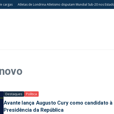
argas
Atletas de Londrina Atletismo disputam Mundial Sub-20 nos Estados U
 novo
Destaques
Política
Avante lança Augusto Cury como candidato à
Presidência da República