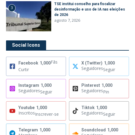
TSE institui conselho para fiscalizar
3
desinformação e uso de IA nas eleições
de 2026
agosto 7, 2026
Social Icons
Fãs
Facebook
1,000
X (Twitter)
1,000
Seguidores
Curtir
Seguir
Instagram
1,000
Pinterest
1,000
Seguidores
Seguidores
Seguir
Pin
Youtube
1,000
Tiktok
1,000
Inscritos
Seguidores
Inscrever-se
Seguir
Telegram
1,000
Soundcloud
1,000