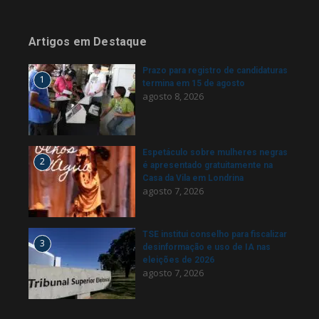
Artigos em Destaque
Prazo para registro de candidaturas
1
termina em 15 de agosto
agosto 8, 2026
Espetáculo sobre mulheres negras
2
é apresentado gratuitamente na
Casa da Vila em Londrina
agosto 7, 2026
TSE institui conselho para fiscalizar
3
desinformação e uso de IA nas
eleições de 2026
agosto 7, 2026