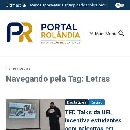
Ir para o conteúdo
Últimas:
Lula pretende apresentar a Trump dados sobre redução do desm
Main Menu
Home
/
Letras
Navegando pela Tag: Letras
Destaques
Região
TED Talks da UEL
incentiva estudantes
com palestras em