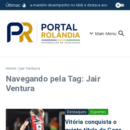
Ir para o conteúdo
Últimas:
Londrina mantém desempenho no Ideb e destaca avanços em escol
Main Menu
Home
/
Jair Ventura
Navegando pela Tag: Jair
Ventura
Destaques
Esportes
Vitória conquista o