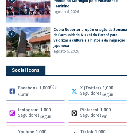
Pinhais no Moringão pelo Paranaense
Feminino
agosto 6, 2026
Cobra Repórter propõe criação da Semana
3
da Comunidade Nikkei do Paraná para
valorizar a cultura e a história da imigração
japonesa
agosto 6, 2026
Social Icons
Fãs
Facebook
1,000
X (Twitter)
1,000
Seguidores
Curtir
Seguir
Instagram
1,000
Pinterest
1,000
Seguidores
Seguidores
Seguir
Pin
Youtube
1,000
Tiktok
1,000