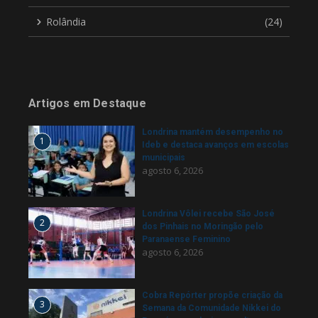
Rolândia
(24)
Artigos em Destaque
Londrina mantém desempenho no
1
Ideb e destaca avanços em escolas
municipais
agosto 6, 2026
Londrina Vôlei recebe São José
2
dos Pinhais no Moringão pelo
Paranaense Feminino
agosto 6, 2026
Cobra Repórter propõe criação da
3
Semana da Comunidade Nikkei do