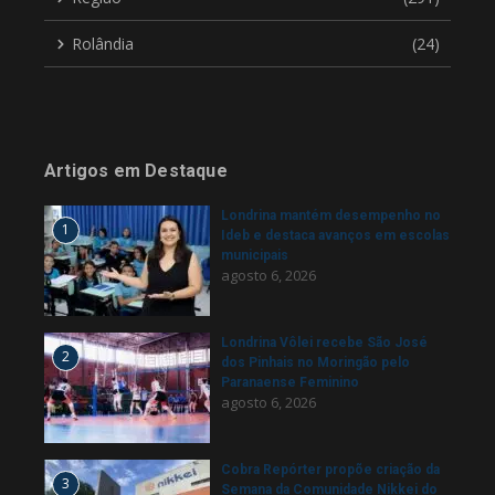
Rolândia
(24)
Artigos em Destaque
Londrina mantém desempenho no
1
Ideb e destaca avanços em escolas
municipais
agosto 6, 2026
Londrina Vôlei recebe São José
2
dos Pinhais no Moringão pelo
Paranaense Feminino
agosto 6, 2026
Cobra Repórter propõe criação da
3
Semana da Comunidade Nikkei do