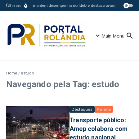
Ir para o conteúdo
Últimas:
Londrina mantém desempenho no Ideb e destaca avanços em escolas
Main Menu
Home
/
estudo
Navegando pela Tag: estudo
Destaques
Paraná
Transporte público:
Amep colabora com
estudo nacional