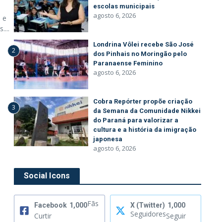
escolas municipais
agosto 6, 2026
 e
...
Londrina Vôlei recebe São José
2
dos Pinhais no Moringão pelo
Paranaense Feminino
agosto 6, 2026
Cobra Repórter propõe criação
3
da Semana da Comunidade Nikkei
do Paraná para valorizar a
cultura e a história da imigração
japonesa
agosto 6, 2026
Social Icons
Fãs
Facebook
1,000
X (Twitter)
1,000
Seguidores
Curtir
Seguir