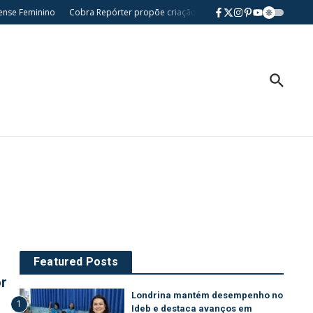
se Feminino
Cobra Repórter propõe criação da Semana da Comunidade Nikkei
Featured Posts
or
Londrina mantém desempenho no
1
Ideb e destaca avanços em