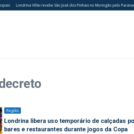
pais
Londrina Vôlei recebe São José dos Pinhais no Moringão pelo Paranaen
decreto
Região
Londrina libera uso temporário de calçadas p
bares e restaurantes durante jogos da Copa