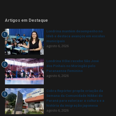
Artigos em Destaque
Londrina mantém desempenho no
1
Ideb e destaca avanços em escolas
municipais
agosto 6, 2026
Londrina Vôlei recebe São José
2
dos Pinhais no Moringão pelo
Paranaense Feminino
agosto 6, 2026
Cobra Repórter propõe criação da
3
Semana da Comunidade Nikkei do
Paraná para valorizar a cultura e a
história da imigração japonesa
agosto 6, 2026