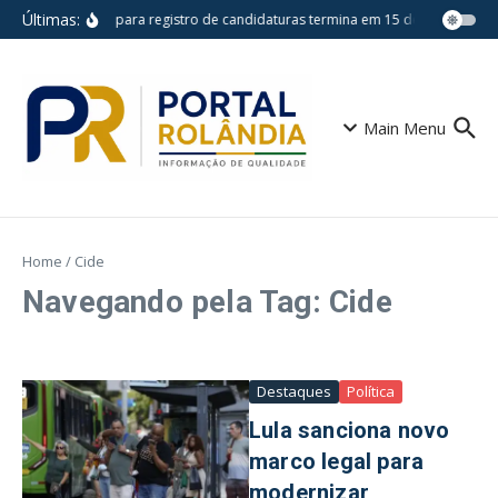
Ir para o conteúdo
Últimas:
Prazo para registro de candidaturas termina em 15 de agosto
E
Main Menu
Home
/
Cide
Navegando pela Tag: Cide
Destaques
Política
Lula sanciona novo
marco legal para
modernizar