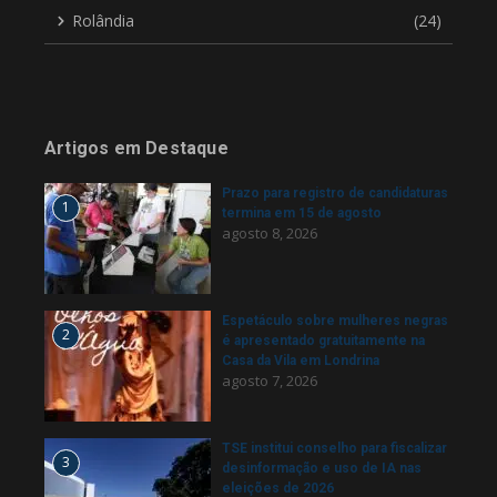
Rolândia
(24)
Artigos em Destaque
Prazo para registro de candidaturas
1
termina em 15 de agosto
agosto 8, 2026
Espetáculo sobre mulheres negras
2
é apresentado gratuitamente na
Casa da Vila em Londrina
agosto 7, 2026
TSE institui conselho para fiscalizar
3
desinformação e uso de IA nas
eleições de 2026