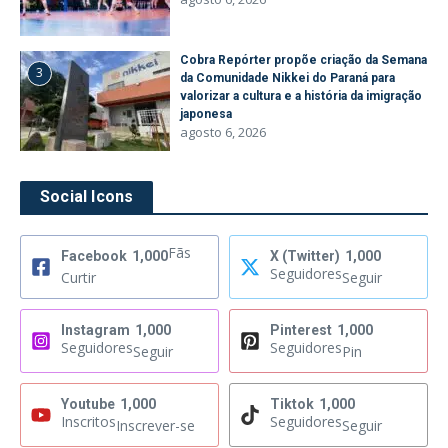
Cobra Repórter propõe criação da Semana
3
da Comunidade Nikkei do Paraná para
valorizar a cultura e a história da imigração
japonesa
agosto 6, 2026
Social Icons
Fãs
Facebook
1,000
X (Twitter)
1,000
Seguidores
Curtir
Seguir
Instagram
1,000
Pinterest
1,000
Seguidores
Seguidores
Seguir
Pin
Youtube
1,000
Tiktok
1,000
Inscritos
Seguidores
Inscrever-se
Seguir