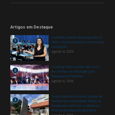
Artigos em Destaque
Londrina mantém desempenho no
1
Ideb e destaca avanços em escolas
municipais
agosto 6, 2026
Londrina Vôlei recebe São José
2
dos Pinhais no Moringão pelo
Paranaense Feminino
agosto 6, 2026
Cobra Repórter propõe criação da
3
Semana da Comunidade Nikkei do
Paraná para valorizar a cultura e a
história da imigração japonesa