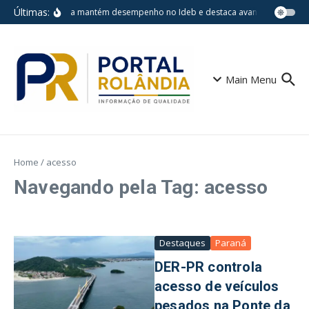
Ir para o conteúdo
Últimas:
Londrina mantém desempenho no Ideb e destaca avanços em escola
Main Menu
Home
/
acesso
Navegando pela Tag: acesso
Destaques
Paraná
DER-PR controla
acesso de veículos
pesados na Ponte da