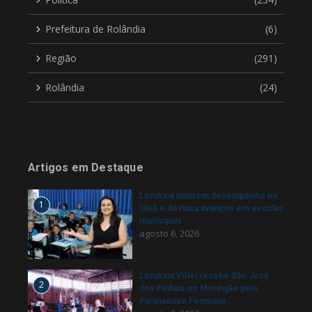
Prefeitura de Rolândia
(6)
Região
(291)
Rolândia
(24)
Artigos em Destaque
Londrina mantém desempenho no
1
Ideb e destaca avanços em escolas
municipais
agosto 6, 2026
Londrina Vôlei recebe São José
2
dos Pinhais no Moringão pelo
Paranaense Feminino