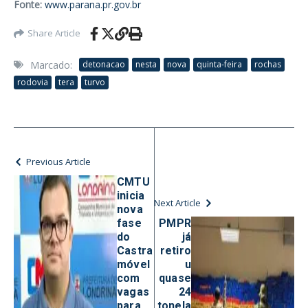
Fonte:
www.parana.pr.gov.br
Share Article
Marcado:
detonacao
nesta
nova
quinta-feira
rochas
rodovia
tera
turvo
Previous Article
CMTU
inicia
Next Article
nova
fase
PMPR
do
já
Castra
retiro
móvel
u
com
quase
vagas
24
para
tonela