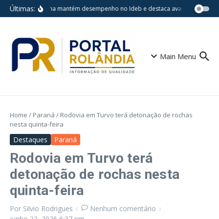
Ir para o conteúdo
Últimas:
Londrina mantém desempenho no Ideb e destaca avanços em escol
Main Menu
Home
/
Paraná
/
Rodovia em Turvo terá detonação de rochas
nesta quinta-feira
Destaques
Paraná
Rodovia em Turvo terá
detonação de rochas nesta
quinta-feira
Por
Silvio Rodrigues
Nenhum comentário
junho 22, 2026
6:37 pm