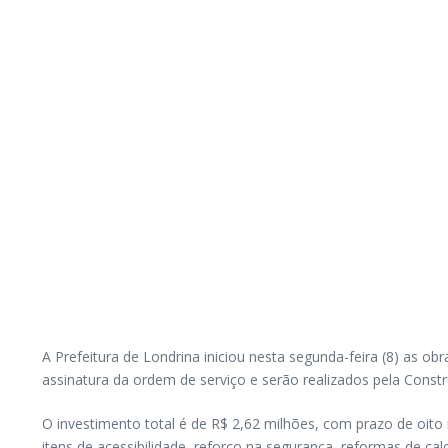
A Prefeitura de Londrina iniciou nesta segunda-feira (8) as o
assinatura da ordem de serviço e serão realizados pela Cons
O investimento total é de R$ 2,62 milhões, com prazo de oito
itens de acessibilidade, reforço na segurança, reformas de c