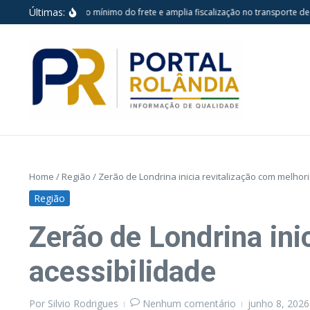
Ir para o conteúdo
Últimas:
va lei reforça piso mínimo do frete e amplia fiscalização no transporte de car
Home
/
Região
/
Zerão de Londrina inicia revitalização com melhor
Região
Zerão de Londrina ini
acessibilidade
Por
Silvio Rodrigues
Nenhum comentário
junho 8, 202