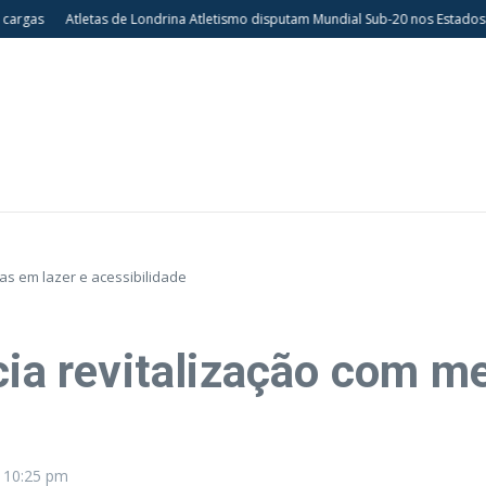
gas
Atletas de Londrina Atletismo disputam Mundial Sub-20 nos Estados Uni
ias em lazer e acessibilidade
cia revitalização com me
6
10:25 pm