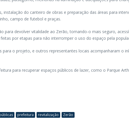
s, instalação do canteiro de obras e preparação das áreas para inter
uinho, campo de futebol e praças.
ão para devolver vitalidade ao Zerão, tornando-o mais seguro, acessí
 feitas por etapas para não interromper o uso do espaço pela popula
os para o projeto, e outros representantes locais acompanharam o in
feitura para recuperar espaços públicos de lazer, como o Parque Ar
públicas
prefeitura
revitalização
Zerão