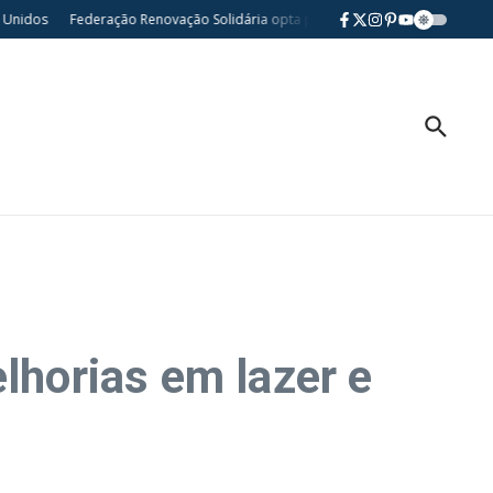
dos
Federação Renovação Solidária opta por neutralidade nas eleições pres
lhorias em lazer e