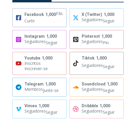
Fãs
Facebook
1,000
X (Twitter)
1,000
Seguidores
Curtir
Seguir
Instagram
1,000
Pinterest
1,000
Seguidores
Seguidores
Seguir
Pin
Youtube
1,000
Tiktok
1,000
Inscritos
Seguidores
Seguir
Inscrever-se
Telegram
1,000
Soundcloud
1,000
Membros
Seguidores
Junte-se
Seguir
Vimeo
1,000
Dribbble
1,000
Seguidores
Seguidores
Seguir
Seguir