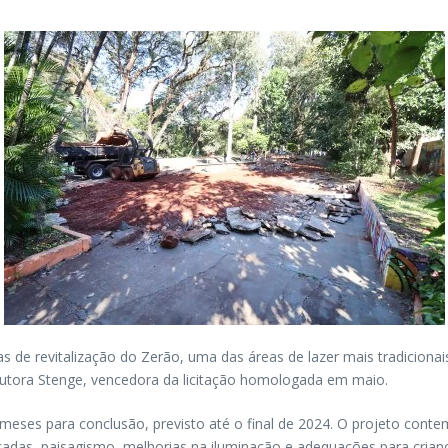
bras de revitalização do Zerão, uma das áreas de lazer mais tradicio
trutora Stenge, vencedora da licitação homologada em maio.
 meses para conclusão, previsto até o final de 2024. O projeto cont
alçadas, paisagismo, melhorias na iluminação e adequações para cria