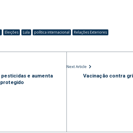
a
Eleições
Lula
política internacional
Relações Exteriores
Next Article
 pesticidas e aumenta
Vacinação contra gr
 protegido