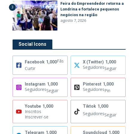
Feira do Empreendedor retorna a
3
Londrina e fortalece pequenos
negócios na região
agosto 7, 2026
Social Icons
Fãs
Facebook
1,000
X (Twitter)
1,000
Seguidores
Curtir
Seguir
Instagram
1,000
Pinterest
1,000
Seguidores
Seguidores
Seguir
Pin
Youtube
1,000
Tiktok
1,000
Inscritos
Seguidores
Seguir
Inscrever-se
Telegram
1,000
Soundcloud
1,000