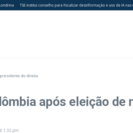
rina
TSE institui conselho para fiscalizar desinformação e uso de IA nas elei
presidente de direita
ômbia após eleição de 
26
1:32 pm