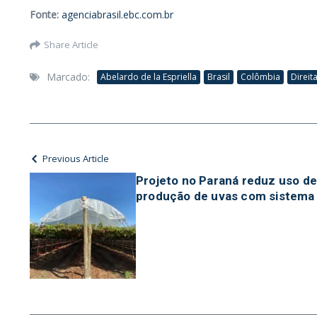
Fonte:
agenciabrasil.ebc.com.br
Share Article
Marcado:
Abelardo de la Espriella
Brasil
Colômbia
Direit
Previous Article
Projeto no Paraná reduz uso de
produção de uvas com sistema