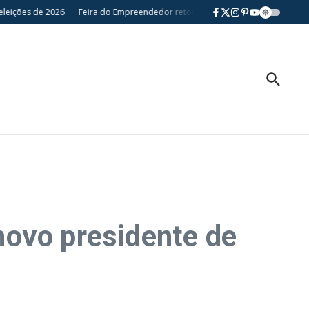
ções de 2026
Feira do Empreendedor retorna a Londrina e fortalece pequen
novo presidente de