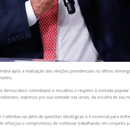
olômbia após a realização das eleições presidenciais no último domingo
izinho.
o democrático colombiano e ressaltou o respeito à vontade popular e
berano, expresso por sua vontade nas urnas, da escolha de seu novo
l e Colômbia vai além de questões ideológicas e é essencial para en
e reforçou o compromisso de continuar trabalhando em conjunto par