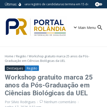
Ir para o conteúdo
Últimas:
Prazo para registro de candidaturas termina em 15 de agosto
Esp
Main Menu
Home
/
Região
/
Workshop gratuito marca 25 anos da Pós-
Graduação em Ciências Biológicas da UEL
Destaques
Região
Workshop gratuito marca 25
anos da Pós-Graduação em
Ciências Biológicas da UEL
Por
Silvio Rodrigues
Nenhum comentário
junho 17, 2026
3:32 pm