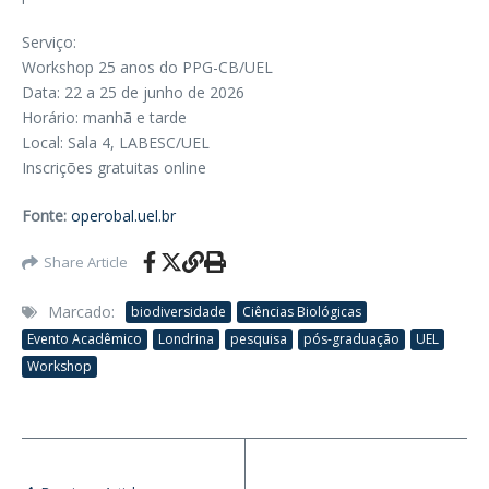
Serviço:
Workshop 25 anos do PPG-CB/UEL
Data: 22 a 25 de junho de 2026
Horário: manhã e tarde
Local: Sala 4, LABESC/UEL
Inscrições gratuitas online
Fonte:
operobal.uel.br
Share Article
Marcado:
biodiversidade
Ciências Biológicas
Evento Acadêmico
Londrina
pesquisa
pós-graduação
UEL
Workshop