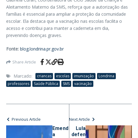
Aleitamento Materno da SMS, reforça que a autorização das
famílias é essencial para ampliar a proteção da comunidade
escolar. Ela destaca que a vacinação nas escolas facilita o
acesso e contribui para manter a caderneta em dia,
prevenindo doenças graves.
Fonte:
blog.londrina.pr.gov.br
Share Article
Marcado:
criancas
escolas
imunização
Londrina
professores
Saúde Pública
SMS
vacinação
Previous Article
Next Article
Emend
Lula
a
defen