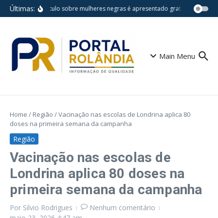
Ir para o conteúdo
Últimas:
Espetáculo sobre mulheres negras é apresentado gratuitamente na 
Main Menu
Home
/
Região
/
Vacinação nas escolas de Londrina aplica 80
doses na primeira semana da campanha
Região
Vacinação nas escolas de
Londrina aplica 80 doses na
primeira semana da campanha
Por
Silvio Rodrigues
Nenhum comentário
maio 23, 2026
4:47 am