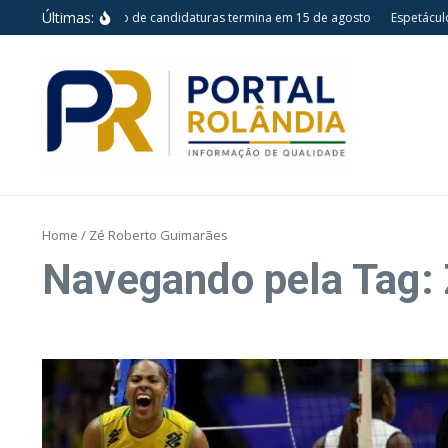
Ir para o conteúdo
Últimas:
Prazo para registro de candidaturas termina em 15 de agosto
Espetáculo 
Home
/
Zé Roberto Guimarães
Navegando pela Tag: