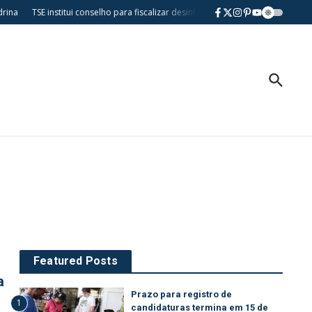
ina
TSE institui conselho para fiscalizar desinformação e uso de IA nas eleiç
Featured Posts
a
Prazo para registro de
1
candidaturas termina em 15 de