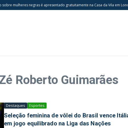
sobre mulheres negras é apresentado gratuitamente na Casa da Vila em Londr
 Zé Roberto Guimarães
Destaques
Esportes
Seleção feminina de vôlei do Brasil vence Itáli
em jogo equilibrado na Liga das Nações