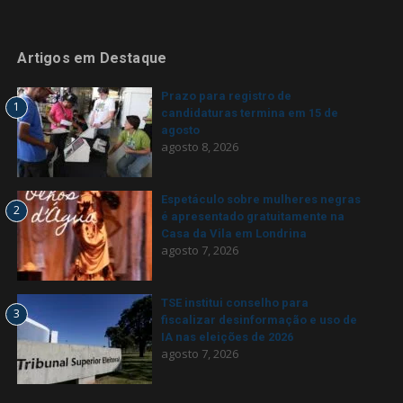
Artigos em Destaque
Prazo para registro de
1
candidaturas termina em 15 de
agosto
agosto 8, 2026
Espetáculo sobre mulheres negras
2
é apresentado gratuitamente na
Casa da Vila em Londrina
agosto 7, 2026
TSE institui conselho para
3
fiscalizar desinformação e uso de
IA nas eleições de 2026
agosto 7, 2026