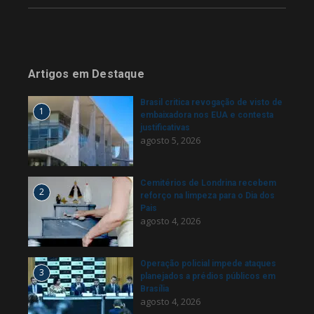
Artigos em Destaque
Brasil critica revogação de visto de
1
embaixadora nos EUA e contesta
justificativas
agosto 5, 2026
Cemitérios de Londrina recebem
2
reforço na limpeza para o Dia dos
Pais
agosto 4, 2026
Operação policial impede ataques
3
planejados a prédios públicos em
Brasília
agosto 4, 2026