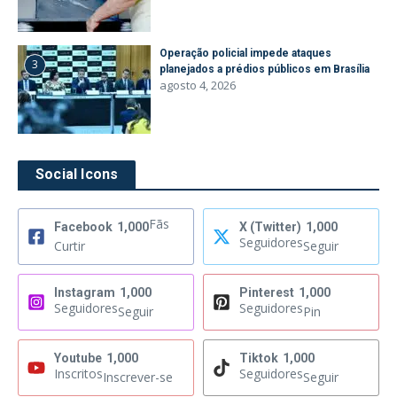
Operação policial impede ataques
3
planejados a prédios públicos em Brasília
agosto 4, 2026
Social Icons
Fãs
Facebook
1,000
X (Twitter)
1,000
Seguidores
Curtir
Seguir
Instagram
1,000
Pinterest
1,000
Seguidores
Seguidores
Seguir
Pin
Youtube
1,000
Tiktok
1,000
Inscritos
Seguidores
Inscrever-se
Seguir