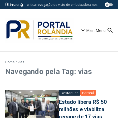
Ir para o conteúdo
Últimas:
Brasil critica revogação de visto de embaixadora nos EUA e contesta
Main Menu
Home
/
vias
Navegando pela Tag: vias
Destaques
Paraná
Estado libera R$ 50
milhões e viabiliza
recape de 17 vias