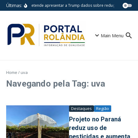
Ir para o conteúdo
Últimas:
Lula pretende apresentar a Trump dados sobre redução do desm
Main Menu
Home
/
uva
Navegando pela Tag: uva
Destaques
Região
Projeto no Paraná
reduz uso de
pesticidas e aumenta