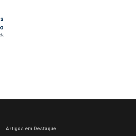
os
do
ada
Artigos em Destaque