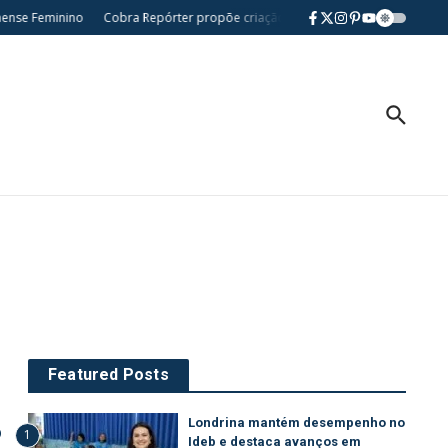
se Feminino
Cobra Repórter propõe criação da Semana da Comunidade Nikkei 
Featured Posts
Londrina mantém desempenho no
o
1
Ideb e destaca avanços em