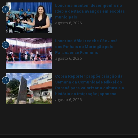
Londrina mantém desempenho no
1
Ideb e destaca avanços em escolas
municipais
agosto 6, 2026
Londrina Vôlei recebe São José
2
dos Pinhais no Moringão pelo
Paranaense Feminino
agosto 6, 2026
Cobra Repórter propõe criação da
3
Semana da Comunidade Nikkei do
Paraná para valorizar a cultura e a
história da imigração japonesa
agosto 6, 2026