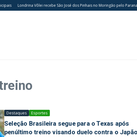
ais
Londrina Vôlei recebe São José dos Pinhais no Moringão pelo Paranaen
treino
Destaques
Esportes
Seleção Brasileira segue para o Texas após
penúltimo treino visando duelo contra o Japã