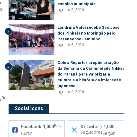
m
escolas municipais
....
agosto 6, 2026
Londrina Vôlei recebe São José
2
dos Pinhais no Moringão pelo
Paranaense Feminino
agosto 6, 2026
Cobra Repórter propõe criação
3
da Semana da Comunidade Nikkei
do Paraná para valorizar a
cultura e a história da imigração
japonesa
agosto 6, 2026
ação
Social Icons
Fãs
Facebook
1,000
X (Twitter)
1,000
Seguidores
Curtir
Seguir