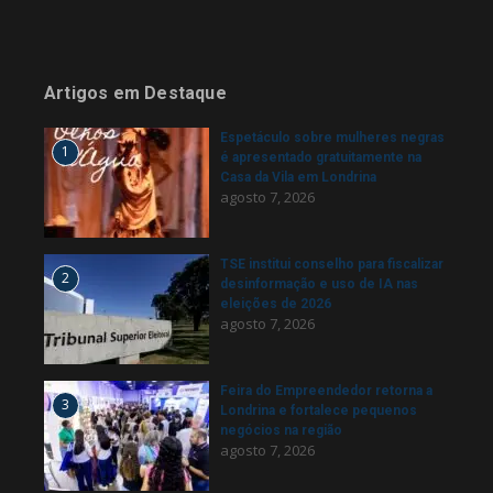
Artigos em Destaque
Espetáculo sobre mulheres negras
1
é apresentado gratuitamente na
Casa da Vila em Londrina
agosto 7, 2026
TSE institui conselho para fiscalizar
2
desinformação e uso de IA nas
eleições de 2026
agosto 7, 2026
Feira do Empreendedor retorna a
3
Londrina e fortalece pequenos
negócios na região
agosto 7, 2026