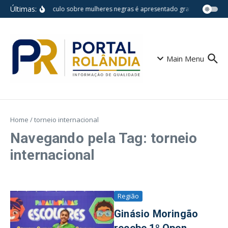
Ir para o conteúdo
Últimas:
Espetáculo sobre mulheres negras é apresentado gratuitamente na
Main Menu
Home
/
torneio internacional
Navegando pela Tag: torneio
internacional
Região
Ginásio Moringão