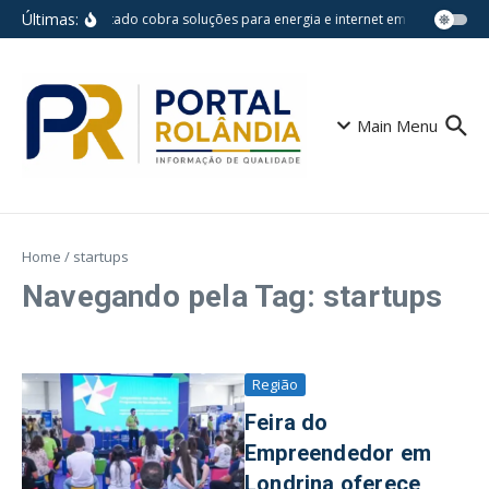
Ir para o conteúdo
Últimas:
Deputado cobra soluções para energia e internet em bairros de B
Main Menu
Home
/
startups
Navegando pela Tag: startups
Região
Feira do
Empreendedor em
Londrina oferece