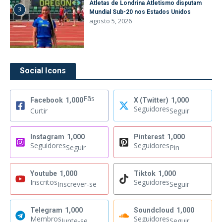
Atletas de Londrina Atletismo disputam
3
Mundial Sub-20 nos Estados Unidos
agosto 5, 2026
Social Icons
Fãs
Facebook
1,000
X (Twitter)
1,000
Seguidores
Curtir
Seguir
Instagram
1,000
Pinterest
1,000
Seguidores
Seguidores
Seguir
Pin
Youtube
1,000
Tiktok
1,000
Inscritos
Seguidores
Inscrever-se
Seguir
Telegram
1,000
Soundcloud
1,000
Membros
Seguidores
Junte-se
Seguir