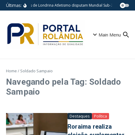
Ir para o conteúdo
Últimas:
Atletas de Londrina Atletismo disputam Mundial Sub-20 nos Estado
Main Menu
Home
/
Soldado Sampaio
Navegando pela Tag: Soldado
Sampaio
Destaques
Política
Roraima realiza