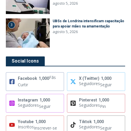
agosto 5, 2026
UBSs de Londrina intensificam capacitação
3
para apoiar mães na amamentação
agosto 5, 2026
Social Icons
Fãs
Facebook
1,000
X (Twitter)
1,000
Seguidores
Curtir
Seguir
Instagram
1,000
Pinterest
1,000
Seguidores
Seguidores
Seguir
Pin
Youtube
1,000
Tiktok
1,000
Inscritos
Seguidores
Inscrever-se
Seguir