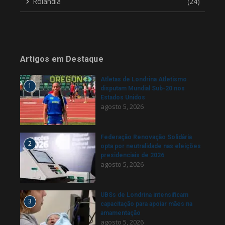
Rolândia
(24)
Artigos em Destaque
Atletas de Londrina Atletismo
1
disputam Mundial Sub-20 nos
Estados Unidos
agosto 5, 2026
Federação Renovação Solidária
2
opta por neutralidade nas eleições
presidenciais de 2026
agosto 5, 2026
UBSs de Londrina intensificam
3
capacitação para apoiar mães na
amamentação
agosto 5, 2026